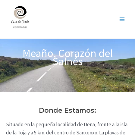
Ir
al
contenido
Main
Men
Meaño, Corazón del
Salnés
Donde Estamos:
Situado en la pequeña localidad de Dena, frente a la isla
de la Toja y a 5 km. del centro de Sanxenxo. La playas de